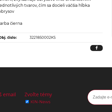
jednotlivých tvarov, čím sa docieli väčšia hĺbka
obrysov
farba čierna
Obj. čislo:
3221850002KS
š email
Zvoľte témy
KIN-News