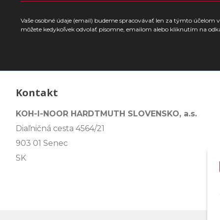
Vaše osobné údaje (email) budeme spracovávať len za týmto účelom v 
môžete kedykoľvek odvolať písomne, emailom alebo kliknutím na odk
Kontakt
KOH-I-NOOR HARDTMUTH SLOVENSKO, a.s.
Diaľničná cesta 4564/21
903 01 Senec
SK