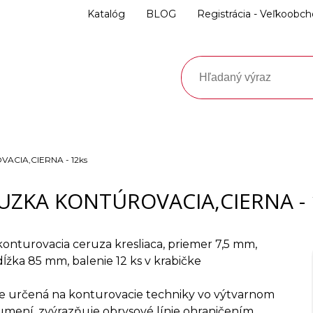
Katalóg
BLOG
Registrácia - Veľkoobc
ACIA,CIERNA - 12ks
UZKA KONTÚROVACIA,CIERNA - 
konturovacia ceruza kresliaca, priemer 7,5 mm,
dĺžka 85 mm, balenie 12 ks v krabičke
je určená na konturovacie techniky vo výtvarnom
umení, zvýrazňuje obrysové línie ohraničením