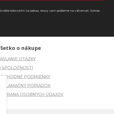
tvrdíte kliknutím na odkaz, ktorý vám pošleme na váš email. Súhlas
Všetko o nákupe
ASLANIE OTÁZKY
O SPOLOČNOSTI
OBCHODNÉ PODMIENKY
REKLAMAČNÝ PORIADOK
OCHRANA OSOBNÝCH ÚDAJOV