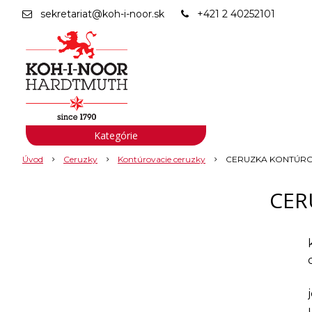
sekretariat@koh-i-noor.sk
+421 2 40252101
Kategórie
Úvod
Ceruzky
Kontúrovacie ceruzky
CERUZKA KONTÚROV
CER