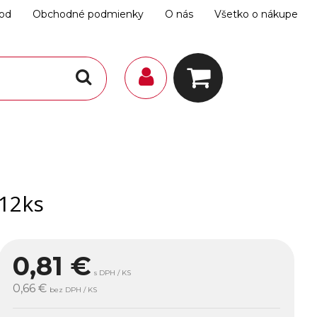
hod
Obchodné podmienky
O nás
Všetko o nákupe
12ks
0,81
€
s DPH / KS
0,66 €
bez DPH / KS