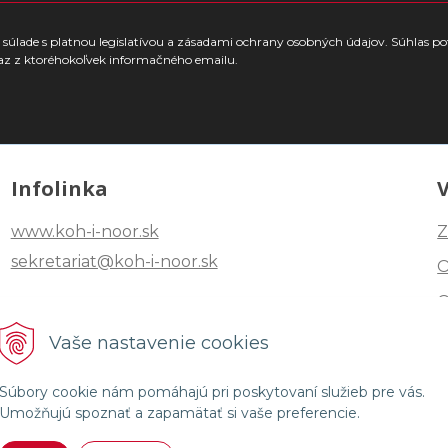
súlade s platnou legislatívou a zásadami ochrany osobných údajov. Súhlas po
az z ktoréhokoľvek informačného emailu.
Infolinka
www.koh-i-noor.sk
Z
sekretariat@koh-i-noor.sk
Tel: +421 2 40252101
Vaše nastavenie cookies
Fax: +421 2 44872870
Súbory cookie nám pomáhajú pri poskytovaní služieb pre vás.
Umožňujú spoznať a zapamätať si vaše preferencie.