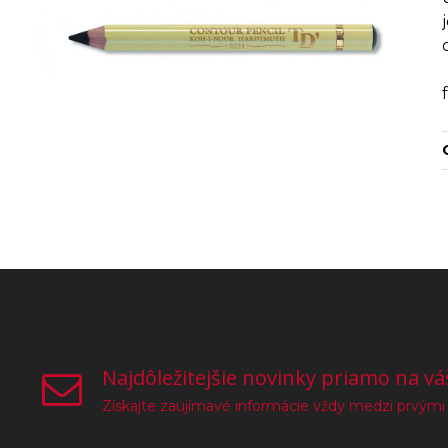
Najdôležitejšie novinky priamo na vá
Získajte zaujímavé informácie vždy medzi prvými