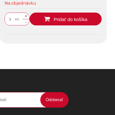
Na objednávku
+
Pridať do košíka
KS
-
Odoberať