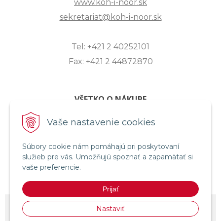
www.koh-i-noor.sk
sekretariat@koh-i-noor.sk
Tel: +421 2 40252101
Fax: +421 2 44872870
VŠETKO O NÁKUPE
ZASLANIE OTÁZKY
Vaše nastavenie cookies
O SPOLOČNOSTI
Súbory cookie nám pomáhajú pri poskytovaní
OBCHODNÉ PODMIENKY
služieb pre vás. Umožňujú spoznať a zapamätať si
REKLAMAČNÝ PORIADOK
vaše preferencie.
OCHRANA OSOBNÝCH ÚDAJOV
Prijať
© 2026 KOH-I-NOOR HARDTMUTH SLOVENSKO •
NextShop
&
e-shop
Nastaviť