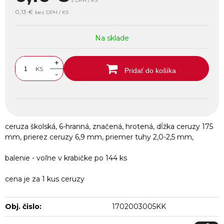
s DPH / KS
0,13 €
bez DPH / KS
Na sklade
+
KS
Pridať do košíka
-
ceruza školská, 6-hranná, značená, hrotená, dĺžka ceruzy 175
mm, prierez ceruzy 6,9 mm, priemer tuhy 2,0-2,5 mm,
balenie - voľne v krabičke po 144 ks
cena je za 1 kus ceruzy
Obj. čislo:
1702003005KK