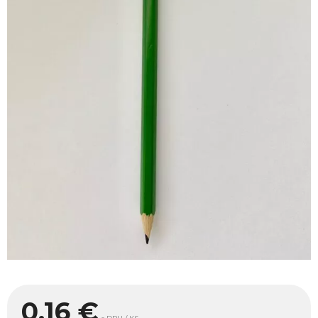
0,16
€