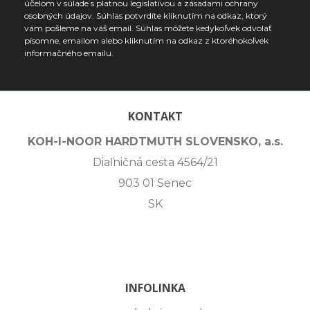
účelom v súlade s platnou legislatívou a zásadami ochrany
osobných údajov. Súhlas potvrdíte kliknutím na odkaz, ktorý
vám pošleme na váš email. Súhlas môžete kedykoľvek odvolať
písomne, emailom alebo kliknutím na odkaz z ktoréhokoľvek
informačného emailu.
KONTAKT
KOH-I-NOOR HARDTMUTH SLOVENSKO, a.s.
Diaľničná cesta 4564/21
903 01 Senec
SK
INFOLINKA