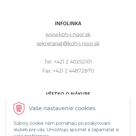
INFOLINKA
www.koh-i-noor.sk
sekretariat@koh-i-noor.sk
Tel: +421 2 40252101
Fax: +421 2 44872870
VŠETKO O NÁKUPE
ZASLANIE OTÁZKY
Vaše nastavenie cookies
O SPOLOČNOSTI
Súbory cookie nám pomáhajú pri poskytovaní
OBCHODNÉ PODMIENKY
služieb pre vás. Umožňujú spoznať a zapamätať si
REKLAMAČNÝ PORIADOK