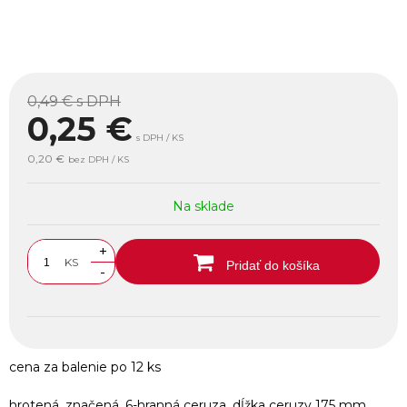
0,49 €
s DPH
0,25
€
s DPH / KS
0,20 €
bez DPH / KS
Na sklade
+
KS
Pridať do košíka
-
cena za balenie po 12 ks
hrotená, značená, 6-hranná ceruza, dĺžka ceruzy 175 mm,