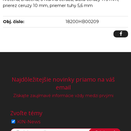
prierez ceruzy 10 mm, priemer tuhy 5,6 mm
Obj. čislo:
18200HB00209
Najdôležitejšie novinky priamo na váš
email
Získajte zaujímavé informácie vždy medzi prvými
Zvoľte témy
KIN-News