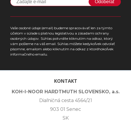
Odoberať
Vaše osobné údaje (email) budeme spracovávať len za týmto
účelom v súlade s platnou legislatívou a zásadami ochrany
osobných údajov. Súhlas potvrdíte kliknutím na odkaz, ktorý
vám pošleme na váš email. Súhlas môžete kedykoľvek odvolať
písomne, emailom alebo kliknutím na odkaz z ktoréhokoľvek
informačného emailu.
KONTAKT
KOH-I-NOOR HARDTMUTH SLOVENSKO, a.s.
Diaľničná cesta 4564/21
903 01 Senec
SK