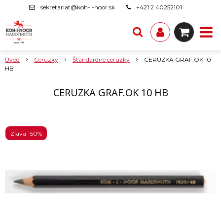
sekretariat@koh-i-noor.sk
+421 2 40252101
Úvod
Ceruzky
Štandardné ceruzky
CERUZKA GRAF.OK 10
HB
CERUZKA GRAF.OK 10 HB
Zľava -50%