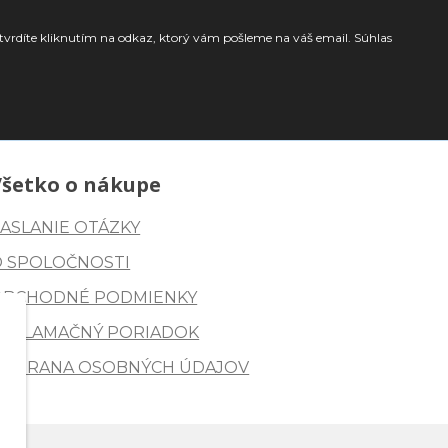
tvrdíte kliknutím na odkaz, ktorý vám pošleme na váš email. Súhlas
Všetko o nákupe
ASLANIE OTÁZKY
O SPOLOČNOSTI
OBCHODNÉ PODMIENKY
REKLAMAČNÝ PORIADOK
OCHRANA OSOBNÝCH ÚDAJOV