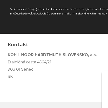
Vaše osobné údaje (email) budeme spracovávať len za týmto účelom v 
môžete kedykoľvek odvolať písomne, emailom alebo kliknutím na odk
Kontakt
KOH-I-NOOR HARDTMUTH SLOVENSKO, a.s.
Diaľničná cesta 4564/21
903 01 Senec
SK