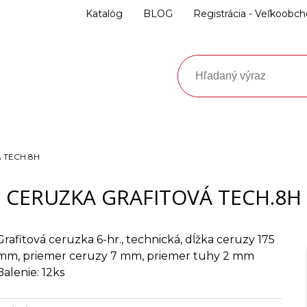
Katalóg
BLOG
Registrácia - Veľkoobc
 TECH.8H
CERUZKA GRAFITOVÁ TECH.8H
Grafitová ceruzka 6-hr., technická, dĺžka ceruzy 175
mm, priemer ceruzy 7 mm, priemer tuhy 2 mm
Balenie: 12ks