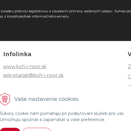
súlade s platnou legislatívou a zásadami ochrany osobných údajov. Súhlas po
az z ktoréhokoľvek informačného emailu.
Infolinka
www.koh-i-noor.sk
Z
sekretariat@koh-i-noor.sk
Tel: +421 2 40252101
Vaše nastavenie cookies
Fax: +421 2 44872870
Súbory cookie nám pomáhajú pri poskytovaní služieb pre vás.
Umožňujú spoznať a zapamätať si vaše preferencie.