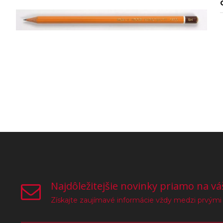
Najdôležitejšie novinky priamo na vá
Získajte zaujímavé informácie vždy medzi prvými