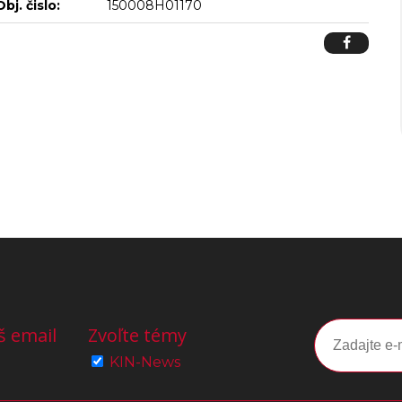
Obj. čislo:
150008H01170
š email
Zvoľte témy
KIN-News