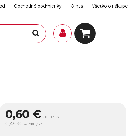
hod
Obchodné podmienky
O nás
Všetko o nákupe
0,60
€
s DPH / KS
0,49 €
bez DPH / KS