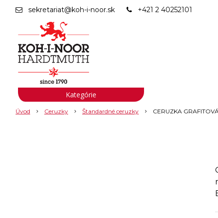
sekretariat@koh-i-noor.sk
+421 2 40252101
Kategórie
Úvod
Ceruzky
Štandardné ceruzky
CERUZKA GRAFITOVÁ