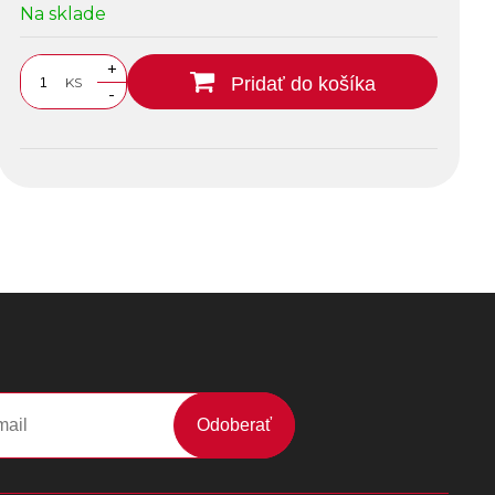
Na sklade
+
Pridať do košíka
KS
-
Odoberať