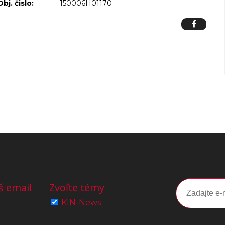
Obj. čislo:
150006H01170
š email
Zvoľte témy
KIN-News