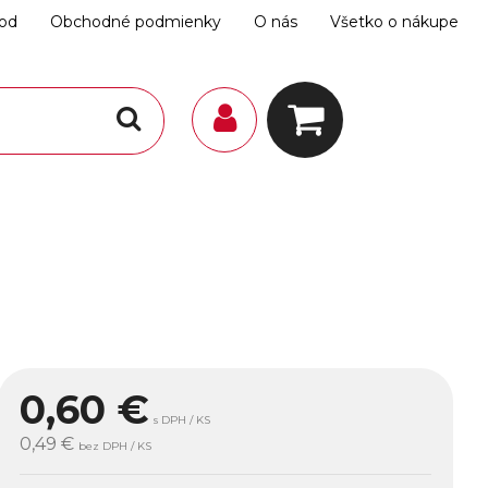
hod
Obchodné podmienky
O nás
Všetko o nákupe
0,60
€
s DPH / KS
0,49 €
bez DPH / KS