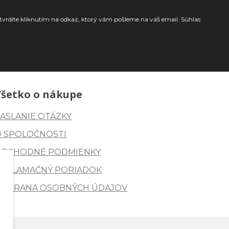
tvrdíte kliknutím na odkaz, ktorý vám pošleme na váš email. Súhlas
Všetko o nákupe
ASLANIE OTÁZKY
O SPOLOČNOSTI
OBCHODNÉ PODMIENKY
REKLAMAČNÝ PORIADOK
OCHRANA OSOBNÝCH ÚDAJOV