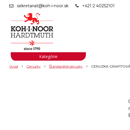
sekretariat@koh-i-noor.sk
+421 2 40252101
Kategórie
Úvod
Ceruzky
Štandardné ceruzky
CERUZKA GRAFITOVÁ