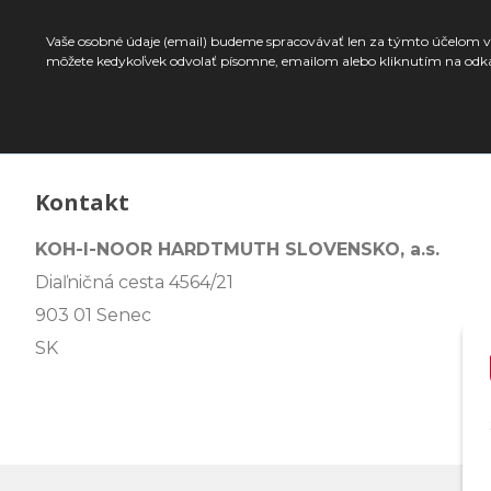
Vaše osobné údaje (email) budeme spracovávať len za týmto účelom v 
môžete kedykoľvek odvolať písomne, emailom alebo kliknutím na odk
Kontakt
KOH-I-NOOR HARDTMUTH SLOVENSKO, a.s.
Diaľničná cesta 4564/21
903 01 Senec
SK