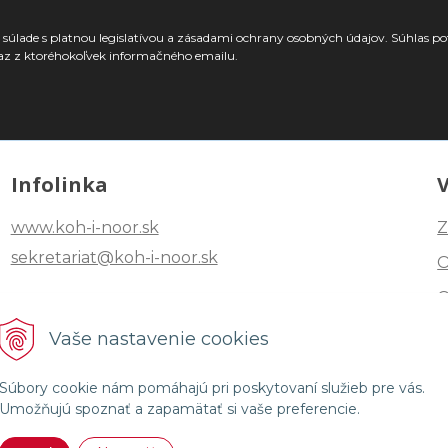
súlade s platnou legislatívou a zásadami ochrany osobných údajov. Súhlas po
az z ktoréhokoľvek informačného emailu.
Infolinka
www.koh-i-noor.sk
Z
sekretariat@koh-i-noor.sk
Tel: +421 2 40252101
Vaše nastavenie cookies
Fax: +421 2 44872870
Súbory cookie nám pomáhajú pri poskytovaní služieb pre vás.
Umožňujú spoznať a zapamätať si vaše preferencie.