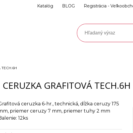
Katalóg
BLOG
Registrácia - Veľkoobc
 TECH.6H
CERUZKA GRAFITOVÁ TECH.6H
Grafitová ceruzka 6-hr., technická, dĺžka ceruzy 175
mm, priemer ceruzy 7 mm, priemer tuhy 2 mm
Balenie: 12ks