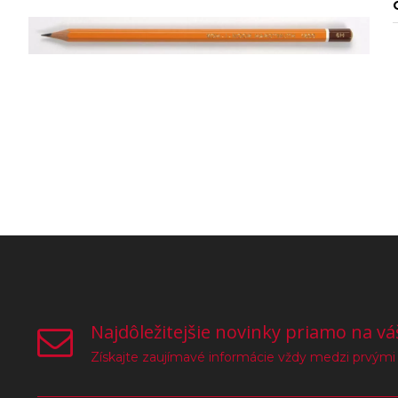
Najdôležitejšie novinky priamo na vá
Získajte zaujímavé informácie vždy medzi prvými