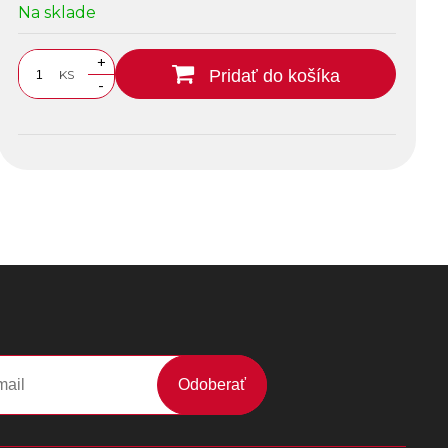
Na sklade
+
Pridať do košíka
KS
-
Odoberať