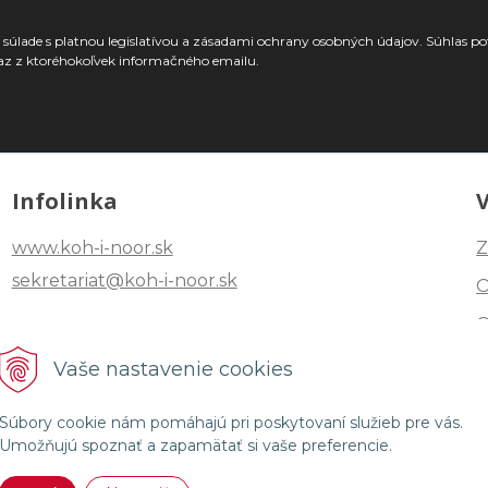
súlade s platnou legislatívou a zásadami ochrany osobných údajov. Súhlas po
az z ktoréhokoľvek informačného emailu.
Infolinka
www.koh-i-noor.sk
Z
sekretariat@koh-i-noor.sk
Tel: +421 2 40252101
Vaše nastavenie cookies
Fax: +421 2 44872870
Súbory cookie nám pomáhajú pri poskytovaní služieb pre vás.
Umožňujú spoznať a zapamätať si vaše preferencie.