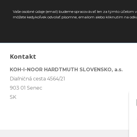
Vaše osobné údaje (email) budeme spracovávať len za týmto účelom v 
môžete kedykoľvek odvolať písomne, emailom alebo kliknutím na odk
Kontakt
KOH-I-NOOR HARDTMUTH SLOVENSKO, a.s.
Diaľničná cesta 4564/21
903 01 Senec
SK