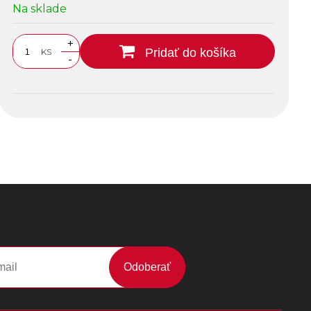
Na sklade
+
Pridať do košíka
KS
-
Odoberať