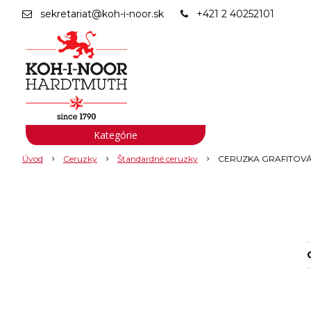
sekretariat@koh-i-noor.sk
+421 2 40252101
Kategórie
Úvod
Ceruzky
Štandardné ceruzky
CERUZKA GRAFITOVÁ