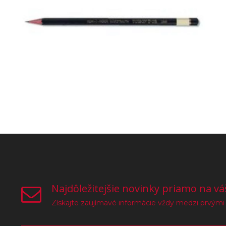
Najdôležitejšie novinky priamo na vá
Získajte zaujímavé informácie vždy medzi prvými