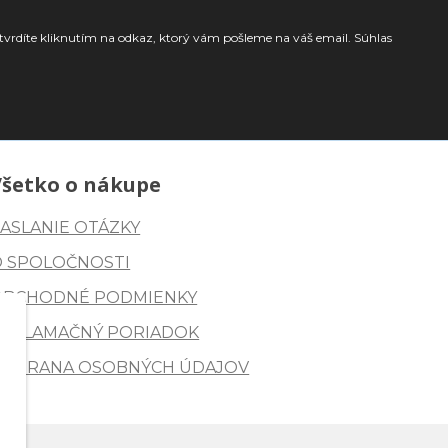
tvrdíte kliknutím na odkaz, ktorý vám pošleme na váš email. Súhlas
Všetko o nákupe
ASLANIE OTÁZKY
O SPOLOČNOSTI
OBCHODNÉ PODMIENKY
REKLAMAČNÝ PORIADOK
OCHRANA OSOBNÝCH ÚDAJOV