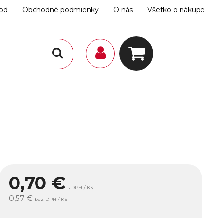
hod
Obchodné podmienky
O nás
Všetko o nákupe
0,70
€
s DPH / KS
0,57 €
bez DPH / KS