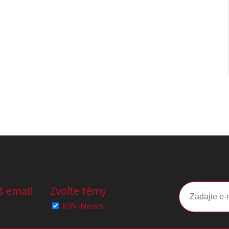
š email
Zvoľte témy
KIN-News