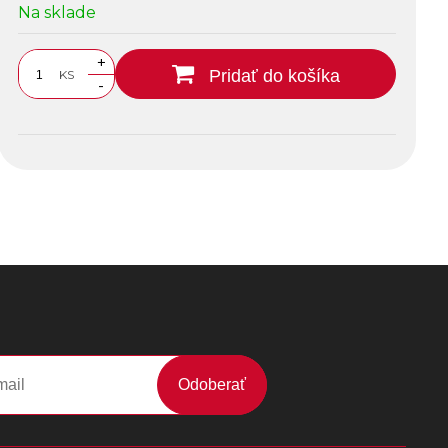
Na sklade
+
Pridať do košíka
KS
-
Odoberať