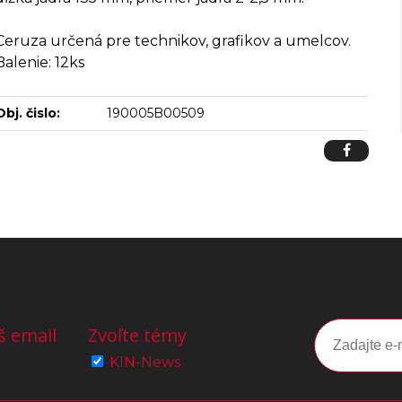
Ceruza určená pre technikov, grafikov a umelcov.
Balenie: 12ks
Obj. čislo:
190005B00509
š email
Zvoľte témy
KIN-News