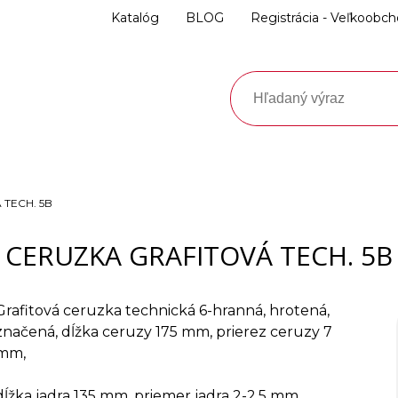
Katalóg
BLOG
Registrácia - Veľkoobc
TECH. 5B
CERUZKA GRAFITOVÁ TECH. 5B
Grafitová ceruzka technická 6-hranná, hrotená,
značená, dĺžka ceruzy 175 mm, prierez ceruzy 7
mm,
dĺžka jadra 135 mm, priemer jadra 2-2,5 mm.