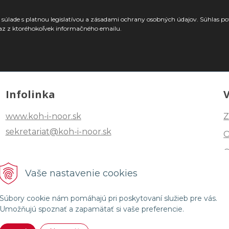
súlade s platnou legislatívou a zásadami ochrany osobných údajov. Súhlas po
az z ktoréhokoľvek informačného emailu.
Infolinka
www.koh-i-noor.sk
Z
sekretariat@koh-i-noor.sk
Tel: +421 2 40252101
Vaše nastavenie cookies
Fax: +421 2 44872870
Súbory cookie nám pomáhajú pri poskytovaní služieb pre vás.
Umožňujú spoznať a zapamätať si vaše preferencie.