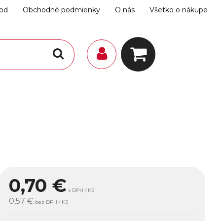
hod
Obchodné podmienky
O nás
Všetko o nákupe
0,70
€
s DPH / KS
0,57 €
bez DPH / KS