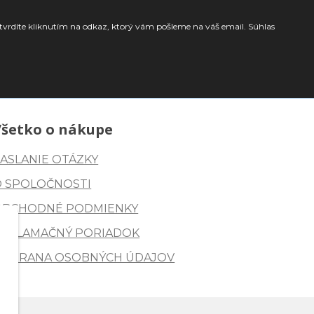
tvrdíte kliknutím na odkaz, ktorý vám pošleme na váš email. Súhlas
Všetko o nákupe
ASLANIE OTÁZKY
O SPOLOČNOSTI
OBCHODNÉ PODMIENKY
REKLAMAČNÝ PORIADOK
OCHRANA OSOBNÝCH ÚDAJOV