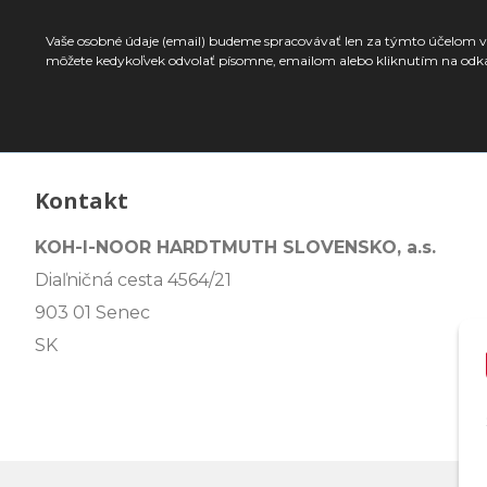
Vaše osobné údaje (email) budeme spracovávať len za týmto účelom v 
môžete kedykoľvek odvolať písomne, emailom alebo kliknutím na odk
Kontakt
KOH-I-NOOR HARDTMUTH SLOVENSKO, a.s.
Diaľničná cesta 4564/21
903 01 Senec
SK