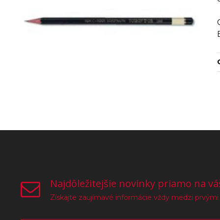
Najdôležitejšie novinky priamo na vá
Získajte zaujímavé informácie vždy medzi prvými