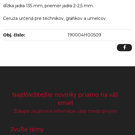
dĺžka jadra 135 mm, priemer jadra 2-2,5 mm.
Ceruza určená pre technikov, grafikov a umelcov.
Obj. čislo:
190004H00509
Najdôležitejšie novinky priamo na váš
email
Získajte zaujímavé informácie vždy medzi prvými
Zvoľte témy