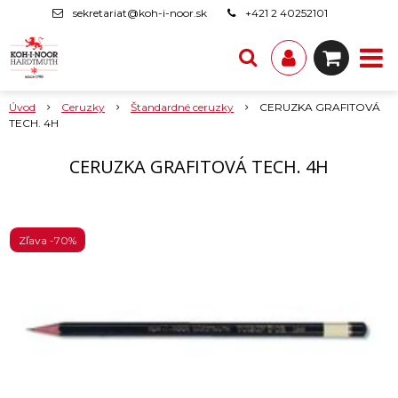
sekretariat@koh-i-noor.sk
+421 2 40252101
Úvod
Ceruzky
Štandardné ceruzky
CERUZKA GRAFITOVÁ
TECH. 4H
CERUZKA GRAFITOVÁ TECH. 4H
Zľava -70%