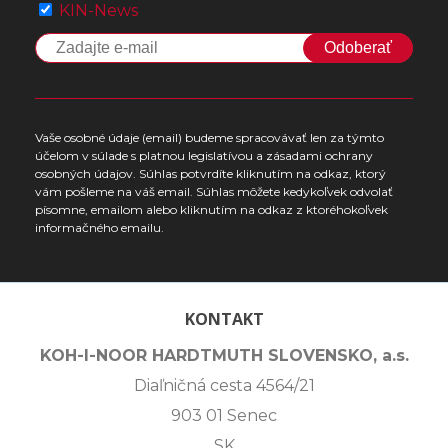
KIN-News
Odoberať
Vaše osobné údaje (email) budeme spracovávať len za týmto
účelom v súlade s platnou legislatívou a zásadami ochrany
osobných údajov. Súhlas potvrdíte kliknutím na odkaz, ktorý
vám pošleme na váš email. Súhlas môžete kedykoľvek odvolať
písomne, emailom alebo kliknutím na odkaz z ktoréhokoľvek
informačného emailu.
KONTAKT
KOH-I-NOOR HARDTMUTH SLOVENSKO, a.s.
Diaľničná cesta 4564/21
903 01 Senec
SK