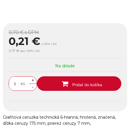
0,70 €
s DPH
0,21
€
s DPH / KS
0,17 €
bez DPH / KS
Na sklade
+
KS
Pridať do košíka
-
Grafitová ceruzka technická 6-hranná, hrotená, značená,
dĺžka ceruzy 175 mm, prierez ceruzy 7 mm,