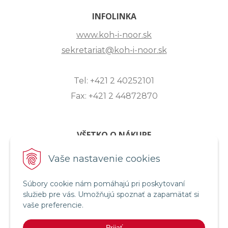
INFOLINKA
www.koh-i-noor.sk
sekretariat@koh-i-noor.sk
Tel: +421 2 40252101
Fax: +421 2 44872870
VŠETKO O NÁKUPE
ZASLANIE OTÁZKY
Vaše nastavenie cookies
O SPOLOČNOSTI
Súbory cookie nám pomáhajú pri poskytovaní
OBCHODNÉ PODMIENKY
služieb pre vás. Umožňujú spoznať a zapamätať si
REKLAMAČNÝ PORIADOK
vaše preferencie.
OCHRANA OSOBNÝCH ÚDAJOV
Prijať