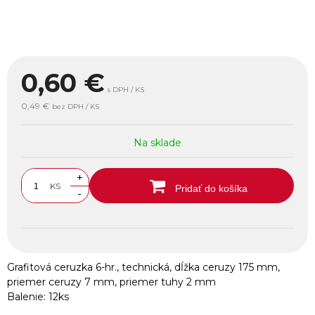
0,60
€
s DPH / KS
0,49 €
bez DPH / KS
Na sklade
+
KS
Pridať do košíka
-
Grafitová ceruzka 6-hr., technická, dĺžka ceruzy 175 mm,
priemer ceruzy 7 mm, priemer tuhy 2 mm
Balenie: 12ks