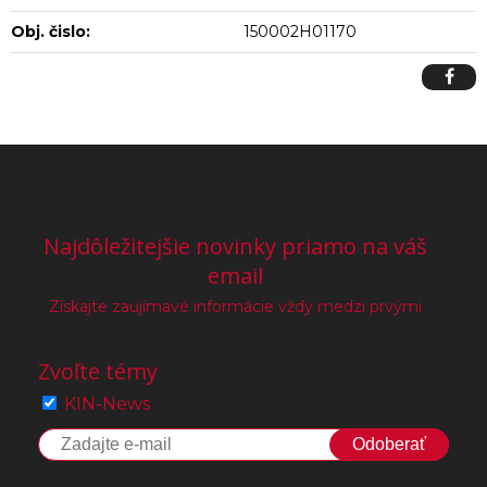
Obj. čislo:
150002H01170
Najdôležitejšie novinky priamo na váš
email
Získajte zaujímavé informácie vždy medzi prvými
Zvoľte témy
KIN-News
Odoberať