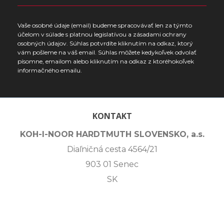
Vaše osobné údaje (email) budeme spracovávať len za týmto
účelom v súlade s platnou legislatívou a zásadami ochrany
osobných údajov. Súhlas potvrdíte kliknutím na odkaz, ktorý
vám pošleme na váš email. Súhlas môžete kedykoľvek odvolať
písomne, emailom alebo kliknutím na odkaz z ktoréhokoľvek
informačného emailu.
KONTAKT
KOH-I-NOOR HARDTMUTH SLOVENSKO, a.s.
Diaľničná cesta 4564/21
903 01 Senec
SK