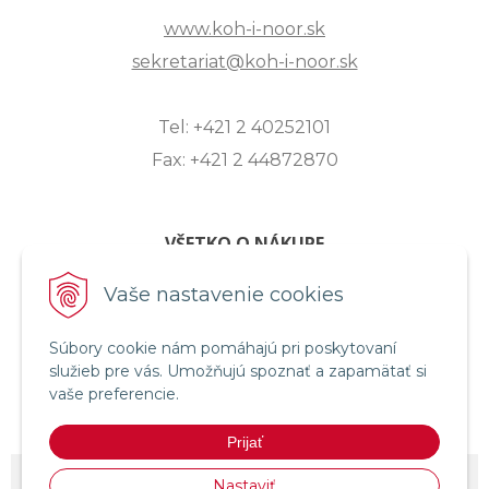
www.koh-i-noor.sk
sekretariat@koh-i-noor.sk
Tel: +421 2 40252101
Fax: +421 2 44872870
VŠETKO O NÁKUPE
ZASLANIE OTÁZKY
Vaše nastavenie cookies
O SPOLOČNOSTI
Súbory cookie nám pomáhajú pri poskytovaní
OBCHODNÉ PODMIENKY
služieb pre vás. Umožňujú spoznať a zapamätať si
REKLAMAČNÝ PORIADOK
vaše preferencie.
OCHRANA OSOBNÝCH ÚDAJOV
Prijať
© 2026 KOH-I-NOOR HARDTMUTH SLOVENSKO •
NextShop
&
e-shop
Nastaviť