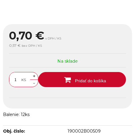
0,70
€
s DPH / KS
0,57 €
bez DPH / KS
Na sklade
+
KS
Pridať do košíka
-
Balenie: 12ks
Obj. čislo:
190002B00509