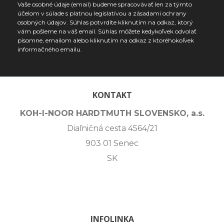
Vaše osobné údaje (email) budeme spracovávať len za týmto
účelom v súlade s platnou legislatívou a zásadami ochrany
osobných údajov. Súhlas potvrdíte kliknutím na odkaz, ktorý
vám pošleme na váš email. Súhlas môžete kedykoľvek odvolať
písomne, emailom alebo kliknutím na odkaz z ktoréhokoľvek
informačného emailu.
KONTAKT
KOH-I-NOOR HARDTMUTH SLOVENSKO, a.s.
Diaľničná cesta 4564/21
903 01 Senec
SK
INFOLINKA