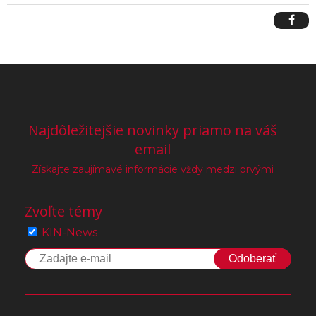
Najdôležitejšie novinky priamo na váš
email
Získajte zaujímavé informácie vždy medzi prvými
Zvoľte témy
KIN-News
Odoberať