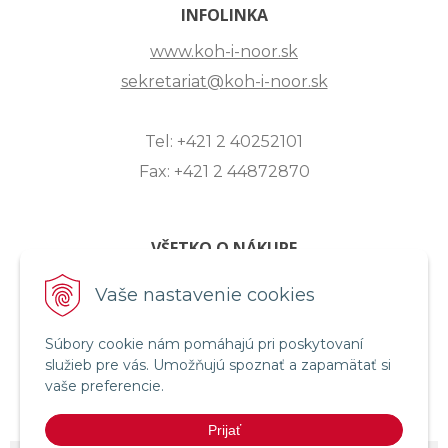
INFOLINKA
www.koh-i-noor.sk
sekretariat@koh-i-noor.sk
Tel: +421 2 40252101
Fax: +421 2 44872870
VŠETKO O NÁKUPE
ZASLANIE OTÁZKY
Vaše nastavenie cookies
O SPOLOČNOSTI
Súbory cookie nám pomáhajú pri poskytovaní
OBCHODNÉ PODMIENKY
služieb pre vás. Umožňujú spoznať a zapamätať si
REKLAMAČNÝ PORIADOK
vaše preferencie.
OCHRANA OSOBNÝCH ÚDAJOV
Prijať