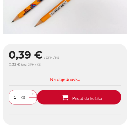
0,39
€
s DPH / KS
0,32 €
bez DPH / KS
Na objednávku
+
KS
Pridať do košíka
-