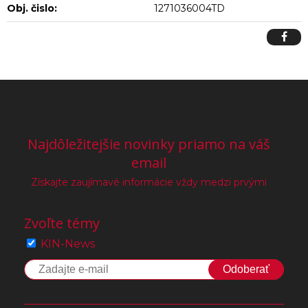
Obj. čislo:
1271036004TD
Najdôležitejšie novinky priamo na váš
email
Získajte zaujímavé informácie vždy medzi prvými
Zvoľte témy
KIN-News
Odoberať