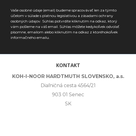
Vaše osobné údaje (email) budeme spracovávať len za týmto
účelom v súlade s platnou legislatívou a zásadami ochrany
osobných údajov. Súhlas potvrdíte kliknutím na odkaz, ktorý
vám pošleme na váš email. Súhlas môžete kedykoľvek odvolať
písomne, emailom alebo kliknutím na odkaz z ktoréhokoľvek
informačného emailu.
KONTAKT
KOH-I-NOOR HARDTMUTH SLOVENSKO, a.s.
Diaľničná cesta 4564/21
903 01 Senec
SK