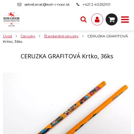
sekretariat@koh-i-noor.sk
+421 2 40252101
Úvod
Ceruzky
Štandardné ceruzky
CERUZKA GRAFITOVÁ
Krtko, 36ks
CERUZKA GRAFITOVÁ Krtko, 36ks