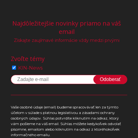
Najdôležitejšie novinky priamo na váš
email
Získajte zaujímavé informácie vždy medzi prvými
Zvoľte témy
KIN-News
Odoberať
Vaše osobné údaje (email) budeme spracovávať len za týmto
účelom v súlade s platnou legislatívou a zásadami ochrany
osobných údajov. Súhlas potvrdíte kliknutím na odkaz, ktorý
vám pošleme na váš email. Súhlas môžete kedykoľvek odvolať
písomne, emailom alebo kliknutím na odkaz z ktoréhokoľvek
informačného emailu.