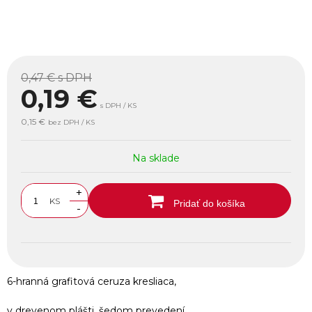
0,47 €
s DPH
0,19
€
s DPH / KS
0,15 €
bez DPH / KS
Na sklade
+
KS
Pridať do košíka
-
6-hranná grafitová ceruza kresliaca,
v drevenom plášti, šedom prevedení.