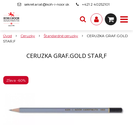
sekretariat@koh-i-noor.sk
+421 2 40252101
Úvod
Ceruzky
Štandardné ceruzky
CERUZKA GRAF.GOLD
STAR,F
CERUZKA GRAF.GOLD STAR,F
Zľava -60%