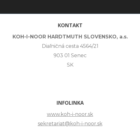
KONTAKT
KOH-I-NOOR HARDTMUTH SLOVENSKO, a.s.
Diaľničná cesta 4564/21
903 01 Senec
SK
INFOLINKA
www.koh-i-noor.sk
sekretariat@koh-i-noor.sk