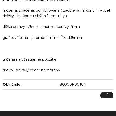
hrotená, značená, bombírovaná ( zaoblená na konci ) , výbeh
drážky ( ku koncu chýba 1 cm tuhy )
dĺžka ceruzy 175mm, priemer ceruzy 7mm
grafitová tuha - priemer 2mm, dĺžka 135mm
určená na všestranné použitie
drevo : sibírsky céder nemorený
Obj. čislo:
186000F00104