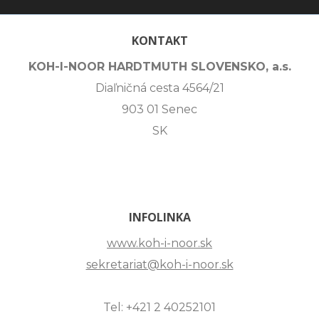
KONTAKT
KOH-I-NOOR HARDTMUTH SLOVENSKO, a.s.
Diaľničná cesta 4564/21
903 01 Senec
SK
INFOLINKA
www.koh-i-noor.sk
sekretariat@koh-i-noor.sk
Tel: +421 2 40252101