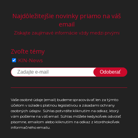
Najdôležitejšie novinky priamo na váš
email
Získajte zaujímavé informácie vždy medzi prvými
Zvoľte témy
KIN-News
Odoberať
Vaše osobné údaje (email) budeme spracovávať len za týmto
účelom v súlade s platnou legislatívou a zásadami ochrany
osobných údajov. Súhlas potvrdíte kliknutím na odkaz, ktorý
vám pošleme na váš email. Súhlas môžete kedykoľvek odvolať
písomne, emailom alebo kliknutím na odkaz z ktoréhokoľvek
informačného emailu.