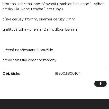
hrotená, značená, bombírovaná ( zaoblená na konci ) , výbeh
drážky ( ku koncu chýba 1 cm tuhy )
dĺžka ceruzy 175mm, priemer ceruzy 7mm
grafitová tuha - priemer 2mm, dĺžka 135mm
určená na všestranné použitie
drevo : sibírsky céder nemorený
Obj. čislo:
186003B00104