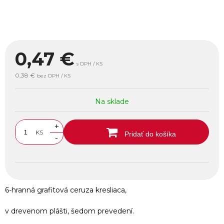
0,47
€
s DPH / KS
0,38 €
bez DPH / KS
Na sklade
+
KS
Pridať do košíka
-
6-hranná grafitová ceruza kresliaca,
v drevenom plášti, šedom prevedení.