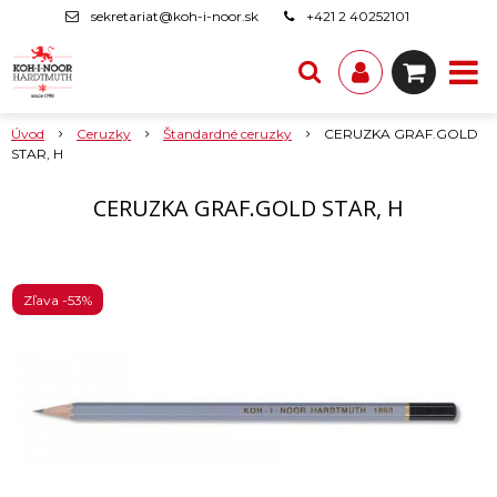
sekretariat@koh-i-noor.sk
+421 2 40252101
Úvod
Ceruzky
Štandardné ceruzky
CERUZKA GRAF.GOLD
STAR, H
CERUZKA GRAF.GOLD STAR, H
Zľava -53%