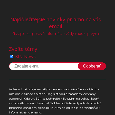
Najdôležitejšie novinky priamo na váš
email
Získajte zaujímavé informácie vždy medzi prvými
Zvoľte témy
KIN-News
Odoberať
Vaše osobné údaje (email) budeme spracovávať len za týmto
účelom v súlade s platnou legislatívou a zásadami ochrany
osobných údajov. Súhlas potvrdíte kliknutím na odkaz, ktorý
vám pošleme na váš email. Súhlas môžete kedykoľvek odvolať
písomne, emailom alebo kliknutím na odkaz z ktoréhokoľvek
informačného emailu.