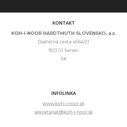
KONTAKT
KOH-I-NOOR HARDTMUTH SLOVENSKO, a.s.
Diaľničná cesta 4564/21
903 01 Senec
SK
INFOLINKA
www.koh-i-noor.sk
sekretariat@koh-i-noor.sk