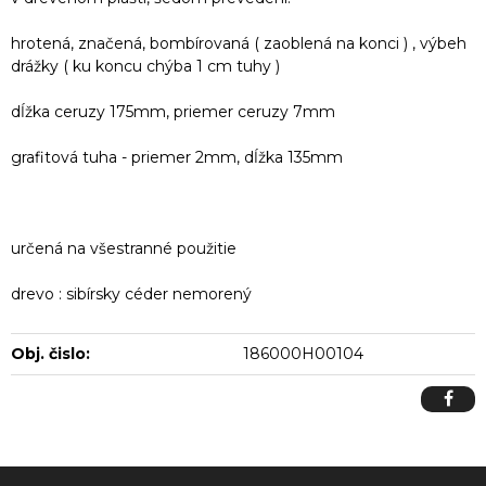
hrotená, značená, bombírovaná ( zaoblená na konci ) , výbeh
drážky ( ku koncu chýba 1 cm tuhy )
dĺžka ceruzy 175mm, priemer ceruzy 7mm
grafitová tuha - priemer 2mm, dĺžka 135mm
určená na všestranné použitie
drevo : sibírsky céder nemorený
Obj. čislo:
186000H00104