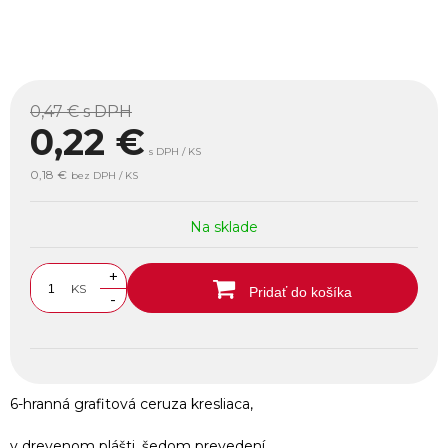
0,47 €
s DPH
0,22
€
s DPH / KS
0,18 €
bez DPH / KS
Na sklade
+
KS
Pridať do košíka
-
6-hranná grafitová ceruza kresliaca,
v drevenom plášti, šedom prevedení.