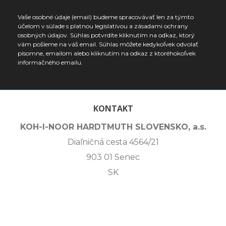
Vaše osobné údaje (email) budeme spracovávať len za týmto
účelom v súlade s platnou legislatívou a zásadami ochrany
osobných údajov. Súhlas potvrdíte kliknutím na odkaz, ktorý
vám pošleme na váš email. Súhlas môžete kedykoľvek odvolať
písomne, emailom alebo kliknutím na odkaz z ktoréhokoľvek
informačného emailu.
KONTAKT
KOH-I-NOOR HARDTMUTH SLOVENSKO, a.s.
Diaľničná cesta 4564/21
903 01 Senec
SK