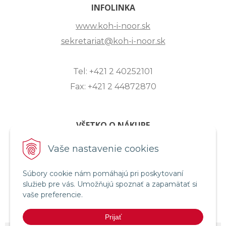
INFOLINKA
www.koh-i-noor.sk
sekretariat@koh-i-noor.sk
Tel: +421 2 40252101
Fax: +421 2 44872870
VŠETKO O NÁKUPE
ZASLANIE OTÁZKY
Vaše nastavenie cookies
O SPOLOČNOSTI
Súbory cookie nám pomáhajú pri poskytovaní
OBCHODNÉ PODMIENKY
služieb pre vás. Umožňujú spoznať a zapamätať si
REKLAMAČNÝ PORIADOK
vaše preferencie.
OCHRANA OSOBNÝCH ÚDAJOV
Prijať