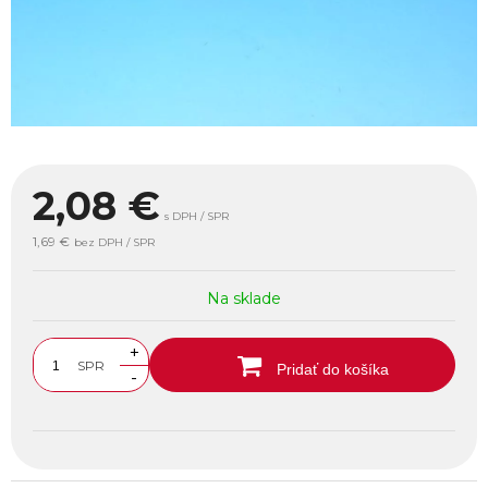
2,08
€
s DPH / SPR
1,69 €
bez DPH / SPR
Na sklade
+
SPR
Pridať do košíka
-