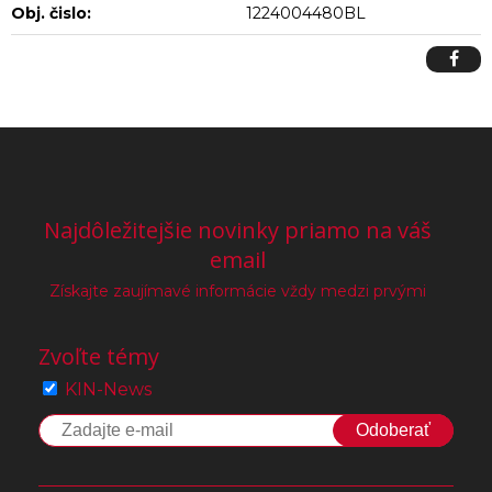
Obj. čislo:
1224004480BL
Najdôležitejšie novinky priamo na váš
email
Získajte zaujímavé informácie vždy medzi prvými
Zvoľte témy
KIN-News
Odoberať