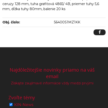
ceruzy 128 mm, tuha grafitová 4865/ 4B, priemer tuhy 5,6
mm, dĺžka tuhy 80mm, balenie 20 ks
Obj. čislo:
56400S1MZ1KK
Najdôležitejšie novinky priamo na váš
email
Získajte zaujímavé informácie vždy medzi prvými
Zvoľte témy
KIN-News