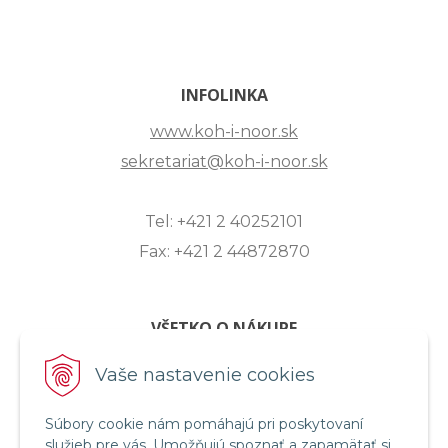
INFOLINKA
www.koh-i-noor.sk
sekretariat@koh-i-noor.sk
Tel: +421 2 40252101
Fax: +421 2 44872870
VŠETKO O NÁKUPE
ZASLANIE OTÁZKY
Vaše nastavenie cookies
O SPOLOČNOSTI
Súbory cookie nám pomáhajú pri poskytovaní
OBCHODNÉ PODMIENKY
služieb pre vás. Umožňujú spoznať a zapamätať si