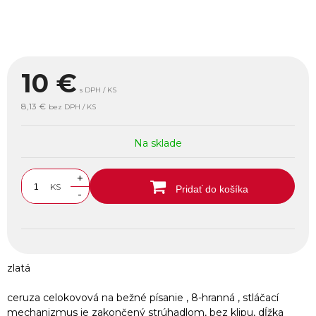
10
€
s DPH / KS
8,13 €
bez DPH / KS
Na sklade
+
KS
Pridať do košíka
-
zlatá
ceruza celokovová na bežné písanie , 8-hranná , stláčací
mechanizmus je zakončený strúhadlom, bez klipu, dĺžka