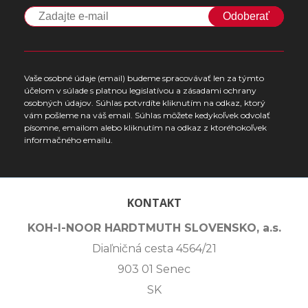
Odoberať
Vaše osobné údaje (email) budeme spracovávať len za týmto
účelom v súlade s platnou legislatívou a zásadami ochrany
osobných údajov. Súhlas potvrdíte kliknutím na odkaz, ktorý
vám pošleme na váš email. Súhlas môžete kedykoľvek odvolať
písomne, emailom alebo kliknutím na odkaz z ktoréhokoľvek
informačného emailu.
KONTAKT
KOH-I-NOOR HARDTMUTH SLOVENSKO, a.s.
Diaľničná cesta 4564/21
903 01 Senec
SK