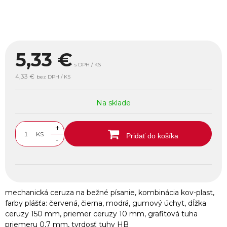
5,33
€
s DPH / KS
4,33 €
bez DPH / KS
Na sklade
+
KS
Pridať do košíka
-
mechanická ceruza na bežné písanie, kombinácia kov-plast,
farby plášťa: červená, čierna, modrá, gumový úchyt, dĺžka
ceruzy 150 mm, priemer ceruzy 10 mm, grafitová tuha
priemeru 0,7 mm, tvrdosť tuhy HB