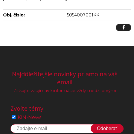
Obj. čislo:
5054007001KK
Najdôležitejšie novinky priamo na váš
email
Získajte zaujímavé informácie vždy medzi prvými
Zvoľte témy
KIN-News
Odoberať