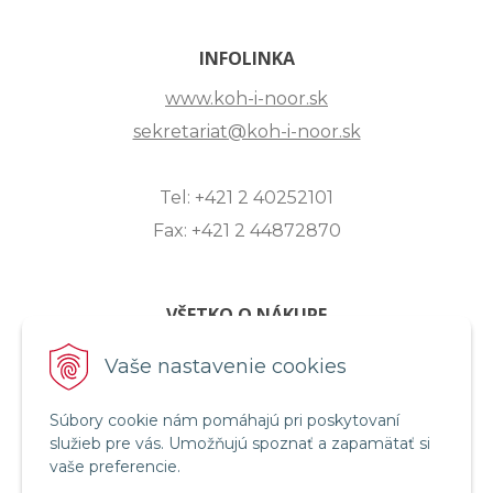
INFOLINKA
www.koh-i-noor.sk
sekretariat@koh-i-noor.sk
Tel: +421 2 40252101
Fax: +421 2 44872870
VŠETKO O NÁKUPE
ZASLANIE OTÁZKY
Vaše nastavenie cookies
O SPOLOČNOSTI
Súbory cookie nám pomáhajú pri poskytovaní
OBCHODNÉ PODMIENKY
služieb pre vás. Umožňujú spoznať a zapamätať si
REKLAMAČNÝ PORIADOK
vaše preferencie.
OCHRANA OSOBNÝCH ÚDAJOV