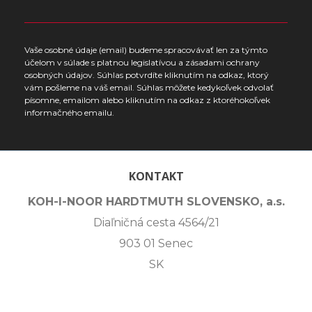
Vaše osobné údaje (email) budeme spracovávať len za týmto
účelom v súlade s platnou legislatívou a zásadami ochrany
osobných údajov. Súhlas potvrdíte kliknutím na odkaz, ktorý
vám pošleme na váš email. Súhlas môžete kedykoľvek odvolať
písomne, emailom alebo kliknutím na odkaz z ktoréhokoľvek
informačného emailu.
KONTAKT
KOH-I-NOOR HARDTMUTH SLOVENSKO, a.s.
Diaľničná cesta 4564/21
903 01 Senec
SK