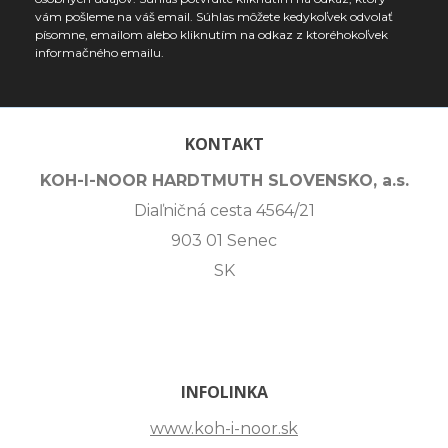
vám pošleme na váš email. Súhlas môžete kedykoľvek odvolať
písomne, emailom alebo kliknutím na odkaz z ktoréhokoľvek
informačného emailu.
KONTAKT
KOH-I-NOOR HARDTMUTH SLOVENSKO, a.s.
Diaľničná cesta 4564/21
903 01 Senec
SK
INFOLINKA
www.koh-i-noor.sk