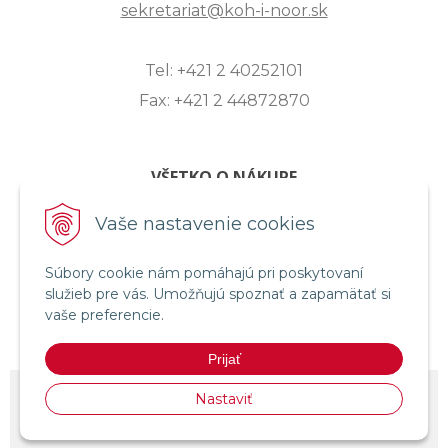
sekretariat@koh-i-noor.sk
Tel: +421 2 40252101
Fax: +421 2 44872870
VŠETKO O NÁKUPE
ZASLANIE OTÁZKY
Vaše nastavenie cookies
O SPOLOČNOSTI
Súbory cookie nám pomáhajú pri poskytovaní
OBCHODNÉ PODMIENKY
služieb pre vás. Umožňujú spoznať a zapamätať si
REKLAMAČNÝ PORIADOK
vaše preferencie.
OCHRANA OSOBNÝCH ÚDAJOV
Prijať
© 2026 KOH-I-NOOR HARDTMUTH SLOVENSKO •
NextShop
&
e-shop
Nastaviť
Pohoda Connector
by
NextCom s.r.o.