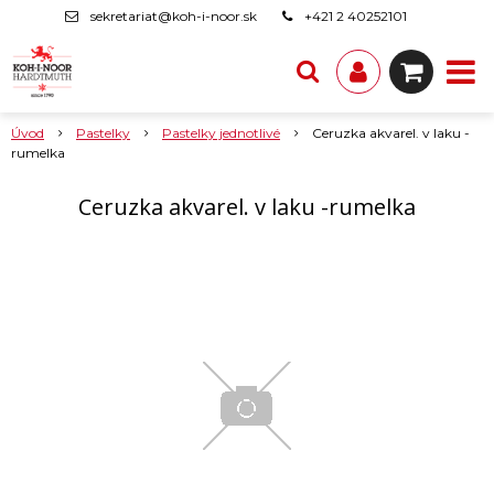
sekretariat@koh-i-noor.sk
+421 2 40252101
Úvod
Pastelky
Pastelky jednotlivé
Ceruzka akvarel. v laku -
rumelka
Ceruzka akvarel. v laku -rumelka