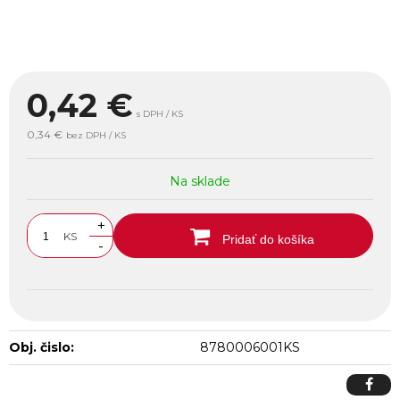
0,42
€
s DPH / KS
0,34 €
bez DPH / KS
Na sklade
+
KS
Pridať do košíka
-
Obj. čislo:
8780006001KS