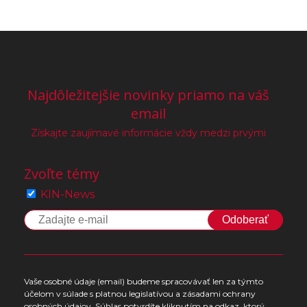
Najdôležitejšie novinky priamo na váš
email
Získajte zaujímavé informácie vždy medzi prvými
Zvoľte témy
KIN-News
Odoberať
Vaše osobné údaje (email) budeme spracovávať len za týmto
účelom v súlade s platnou legislatívou a zásadami ochrany
osobných údajov. Súhlas potvrdíte kliknutím na odkaz, ktorý