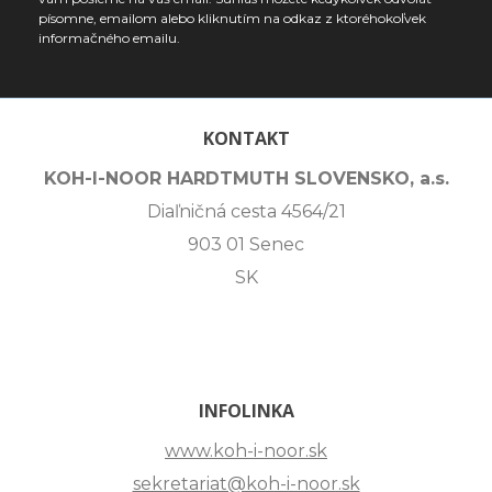
písomne, emailom alebo kliknutím na odkaz z ktoréhokoľvek
informačného emailu.
KONTAKT
KOH-I-NOOR HARDTMUTH SLOVENSKO, a.s.
Diaľničná cesta 4564/21
903 01 Senec
SK
INFOLINKA
www.koh-i-noor.sk
sekretariat@koh-i-noor.sk