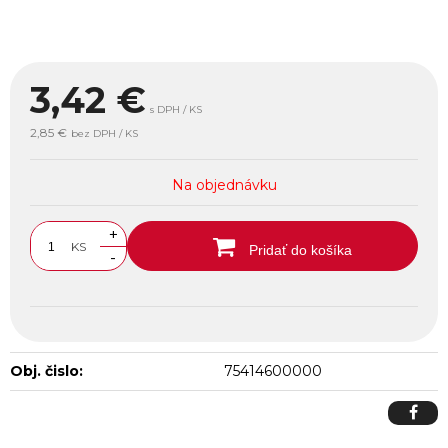
3,42
€
s DPH / KS
2,85 €
bez DPH / KS
Na objednávku
+
KS
Pridať do košíka
-
Obj. čislo:
75414600000