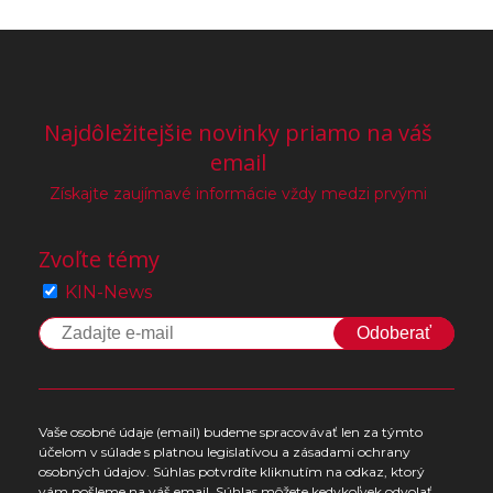
Najdôležitejšie novinky priamo na váš
email
Získajte zaujímavé informácie vždy medzi prvými
Zvoľte témy
KIN-News
Odoberať
Vaše osobné údaje (email) budeme spracovávať len za týmto
účelom v súlade s platnou legislatívou a zásadami ochrany
osobných údajov. Súhlas potvrdíte kliknutím na odkaz, ktorý
vám pošleme na váš email. Súhlas môžete kedykoľvek odvolať