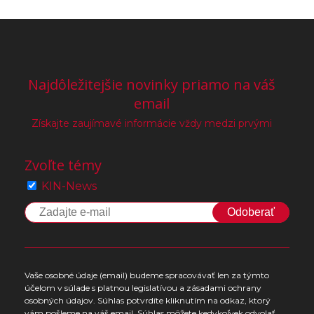
Najdôležitejšie novinky priamo na váš
email
Získajte zaujímavé informácie vždy medzi prvými
Zvoľte témy
KIN-News
Odoberať
Vaše osobné údaje (email) budeme spracovávať len za týmto
účelom v súlade s platnou legislatívou a zásadami ochrany
osobných údajov. Súhlas potvrdíte kliknutím na odkaz, ktorý
vám pošleme na váš email. Súhlas môžete kedykoľvek odvolať