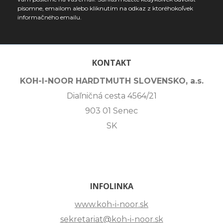
písomne, emailom alebo kliknutím na odkaz z ktoréhokoľvek
informačného emailu.
KONTAKT
KOH-I-NOOR HARDTMUTH SLOVENSKO, a.s.
Diaľničná cesta 4564/21
903 01 Senec
SK
INFOLINKA
www.koh-i-noor.sk
sekretariat@koh-i-noor.sk