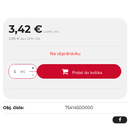
3,42
€
s DPH / KS
2,85 €
bez DPH / KS
Na objednávku
+
KS
Pridať do košíka
-
Obj. čislo:
75414500000