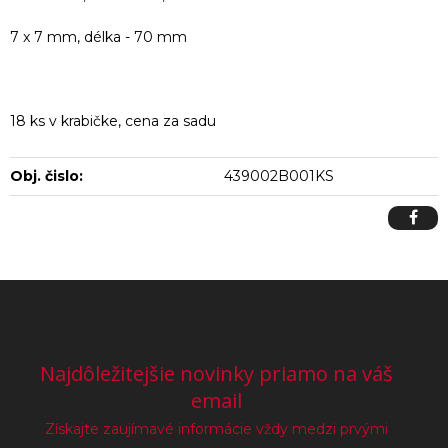
7 x 7 mm, délka - 70 mm
18 ks v krabičke, cena za sadu
Obj. čislo:
439002B001KS
Najdôležitejšie novinky priamo na váš
email
Získajte zaujímavé informácie vždy medzi prvými