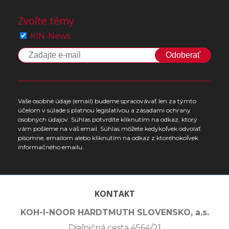
Zvoľte témy
KIN-News
Odoberať
Vaše osobné údaje (email) budeme spracovávať len za týmto
účelom v súlade s platnou legislatívou a zásadami ochrany
osobných údajov. Súhlas potvrdíte kliknutím na odkaz, ktorý
vám pošleme na váš email. Súhlas môžete kedykoľvek odvolať
písomne, emailom alebo kliknutím na odkaz z ktoréhokoľvek
informačného emailu.
KONTAKT
KOH-I-NOOR HARDTMUTH SLOVENSKO, a.s.
Diaľničná cesta 4564/21