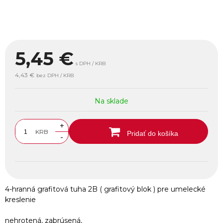
5,45
€
s DPH / KRB
4,43 €
bez DPH / KRB
Na sklade
+
KRB
Pridať do košíka
-
4-hranná grafitová tuha 2B ( grafitový blok ) pre umelecké
kreslenie
nehrotená, zabrúsená,