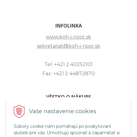
INFOLINKA
www.koh-i-noor.sk
sekretariat@koh-i-noor.sk
Tel: +421 2 40252101
Fax: +421 2 44872870
VŠETKO O NÁKUPE
ZASLANIE OTÁZKY
Vaše nastavenie cookies
O SPOLOČNOSTI
Súbory cookie nám pomáhajú pri poskytovaní
OBCHODNÉ PODMIENKY
služieb pre vás. Umožňujú spoznať a zapamätať si
REKLAMAČNÝ PORIADOK