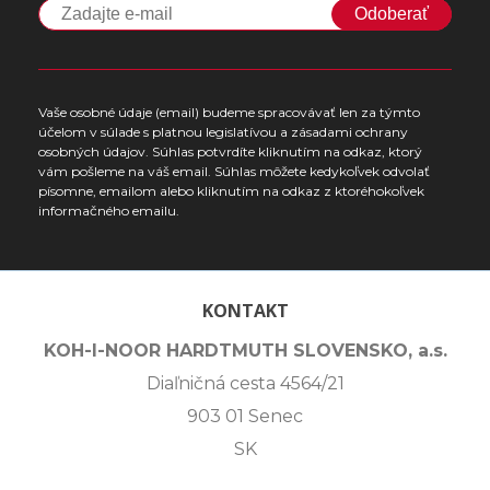
Odoberať
Vaše osobné údaje (email) budeme spracovávať len za týmto
účelom v súlade s platnou legislatívou a zásadami ochrany
osobných údajov. Súhlas potvrdíte kliknutím na odkaz, ktorý
vám pošleme na váš email. Súhlas môžete kedykoľvek odvolať
písomne, emailom alebo kliknutím na odkaz z ktoréhokoľvek
informačného emailu.
KONTAKT
KOH-I-NOOR HARDTMUTH SLOVENSKO, a.s.
Diaľničná cesta 4564/21
903 01 Senec
SK