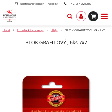
sekretariat@koh-i-noor.sk
+421 2 40252101
Úvod
Umelecké potreby
Uhly
BLOK GRAFITOVÝ , 6ks 7x7
BLOK GRAFITOVÝ , 6ks 7x7