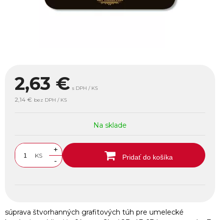
2,63
€
s DPH / KS
2,14 €
bez DPH / KS
Na sklade
+
KS
Pridať do košíka
-
súprava štvorhanných grafitových túh pre umelecké