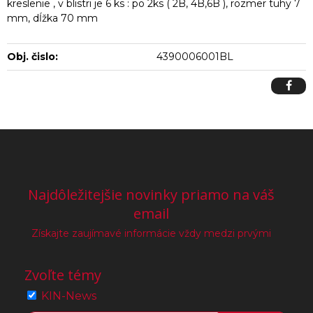
kreslenie , v blistri je 6 ks : po 2ks ( 2B, 4B,6B ), rozmer tuhy 7
mm, dĺžka 70 mm
Obj. čislo:
4390006001BL
Najdôležitejšie novinky priamo na váš
email
Získajte zaujímavé informácie vždy medzi prvými
Zvoľte témy
KIN-News