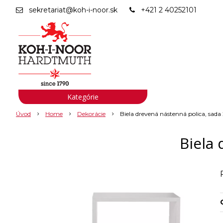
sekretariat@koh-i-noor.sk
+421 2 40252101
Kategórie
Úvod
Home
Dekorácie
Biela drevená nástenná polica, sada
Biela 