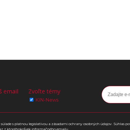
š email
Zvoľte témy
KIN-News
súlade s platnou legislatívou a zásadami ochrany osobných údajov. Súhlas po
az z ktoréhokoľvek informačného emailu.