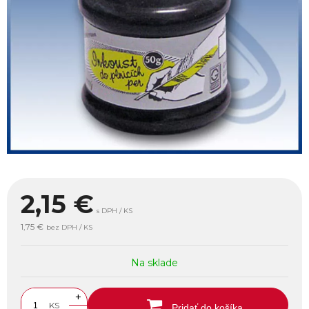
2,15
€
s DPH / KS
1,75 €
bez DPH / KS
Na sklade
+
KS
Pridať do košíka