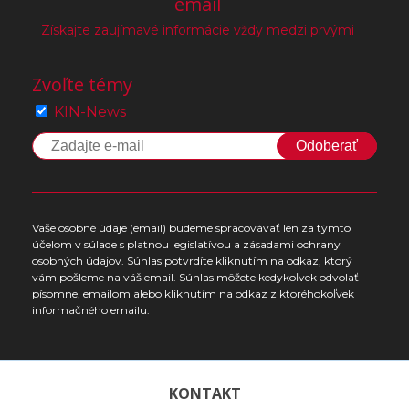
email
Získajte zaujímavé informácie vždy medzi prvými
Zvoľte témy
KIN-News
Odoberať
Vaše osobné údaje (email) budeme spracovávať len za týmto
účelom v súlade s platnou legislatívou a zásadami ochrany
osobných údajov. Súhlas potvrdíte kliknutím na odkaz, ktorý
vám pošleme na váš email. Súhlas môžete kedykoľvek odvolať
písomne, emailom alebo kliknutím na odkaz z ktoréhokoľvek
informačného emailu.
KONTAKT