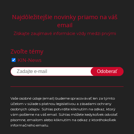
Najdôležitejšie novinky priamo na váš
email
Získajte zaujímavé informácie vždy medzi prvými
Zvoľte témy
KIN-News
Odoberať
Vaše osobné údaje (email) budeme spracovávať len za týmto
účelom v súlade s platnou legislatívou a zásadami ochrany
osobných údajov. Súhlas potvrdíte kliknutím na odkaz, ktorý
vám pošleme na váš email. Súhlas môžete kedykoľvek odvolať
písomne, emailom alebo kliknutím na odkaz z ktoréhokoľvek
informačného emailu.