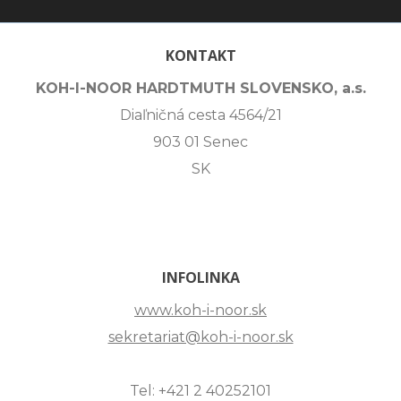
KONTAKT
KOH-I-NOOR HARDTMUTH SLOVENSKO, a.s.
Diaľničná cesta 4564/21
903 01 Senec
SK
INFOLINKA
www.koh-i-noor.sk
sekretariat@koh-i-noor.sk
Tel: +421 2 40252101