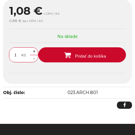
1,08
€
s DPH / KS
0,88 €
bez DPH / KS
Na sklade
+
KS
Pridať do košíka
-
Obj. čislo:
023.ARCH.801