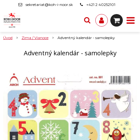
sekretariat@koh-i-noor.sk
+421 2 40252101
Úvod
Zima / Vianoce
Adventný kalendár - samolepky
Adventný kalendár - samolepky